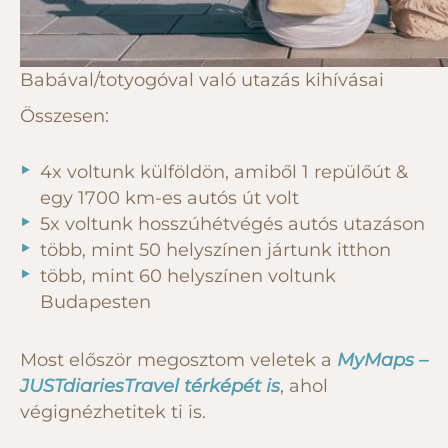
Babával/totyogóval való utazás kihívásai
Összesen:
4x voltunk külföldön, amiből 1 repülőút &
egy 1700 km-es autós út volt
5x voltunk hosszúhétvégés autós utazáson
több, mint 50 helyszínen jártunk itthon
több, mint 60 helyszínen voltunk
Budapesten
Most először megosztom veletek a
MyMaps –
JUSTdiariesTravel térképét is
, ahol
végignézhetitek ti is.