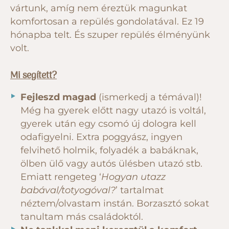
vártunk, amíg nem éreztük magunkat
komfortosan a repülés gondolatával. Ez 19
hónapba telt. És szuper repülés élményünk
volt.
Mi segített?
Fejleszd magad
(ismerkedj a témával)!
Még ha gyerek előtt nagy utazó is voltál,
gyerek után egy csomó új dologra kell
odafigyelni. Extra poggyász, ingyen
felvihető holmik, folyadék a babáknak,
ölben ülő vagy autós ülésben utazó stb.
Emiatt rengeteg ‘
Hogyan utazz
babával/totyogóval?
’ tartalmat
néztem/olvastam instán. Borzasztó sokat
tanultam más családoktól.