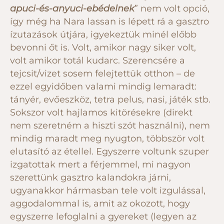
apuci-és-anyuci-ebédelnek
” nem volt opció,
így még ha Nara lassan is lépett rá a gasztro
ízutazások útjára, igyekeztük minél előbb
bevonni őt is. Volt, amikor nagy siker volt,
volt amikor totál kudarc. Szerencsére a
tejcsit/vizet sosem felejtettük otthon – de
ezzel egyidőben valami mindig lemaradt:
tányér, evőeszköz, tetra pelus, nasi, játék stb.
Sokszor volt hajlamos kitörésekre (direkt
nem szeretném a hiszti szót használni), nem
mindig maradt meg nyugton, többször volt
elutasító az étellel. Egyszerre voltunk szuper
izgatottak mert a férjemmel, mi nagyon
szerettünk gasztro kalandokra járni,
ugyanakkor hármasban tele volt izgulással,
aggodalommal is, amit az okozott, hogy
egyszerre lefoglalni a gyereket (legyen az