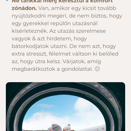
Ne tankkal menj keresztül a komfort
zónádon.
Van, amikor egy kicsit tovább
nyújtózkodni megéri, de nem biztos, hogy
egy gyerekkel repülőn utazásnál
kísérleteznék. Az utazás szerelmese
vagyok & azt hirdetem, hogy
bátorkodjatok utazni. De nem azt, hogy
extra stresszt, félelmet váltson ki belőled
az, hogy útra kelsz. Várjatok, amíg
megbarátkoztok a gondolattal. 🙂