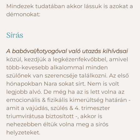
Mindezek tudatában akkor lássuk is azokat a
démonokat:
Sírás
A babával/totyogóval való utazás kihívásai
közül, kezdjük a legkézenfekvőbbel, amivel
több-kevesebb alkalommal minden
szülőnek van szerencséje találkozni. Az első
hónapokban Nara sokat sírt. Nem is volt
legjobb alvó. De még ha az is lett volna az
emocionális & fizikális kimerültség határán -
amit a vajúdás, szülés & 4. trimeszter
triumvirátusa biztosított -, akkor is
nehezebben éltük volna meg a sírós
helyzeteket.