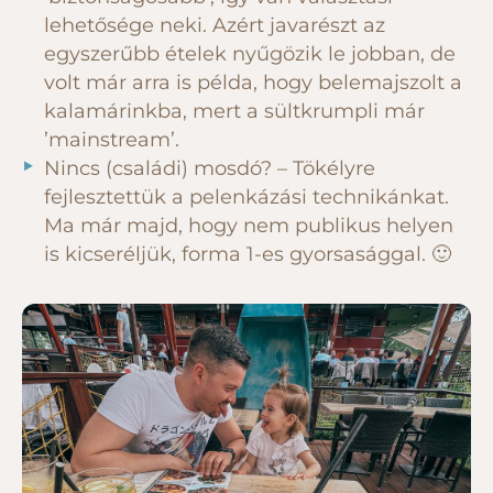
lehetősége neki. Azért javarészt az
egyszerűbb ételek nyűgözik le jobban, de
volt már arra is példa, hogy belemajszolt a
kalamárinkba, mert a sültkrumpli már
’mainstream’.
Nincs (családi) mosdó? – Tökélyre
fejlesztettük a pelenkázási technikánkat.
Ma már majd, hogy nem publikus helyen
is kicseréljük, forma 1-es gyorsasággal. 🙂