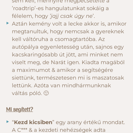
sem kell, mennyire megpecsételte a
’roadtrip’-es hangulatunkat sokáig a
félelem, hogy
’jajj csak úgy ne
’.
Aztán kemény volt a lecke akkor is, amikor
megtanultuk, hogy nemcsak a gyereknek
kell váltóruha a csomagtartóba. Az
autópálya egyenletesség után, sajnos egy
kacskaringósabb út jött, ami minket nem
viselt meg, de Narát igen. Kiadta magából
a maximumot & amikor a segítségére
siettünk, természetesen mi is maszatosak
lettünk. Azóta van mindhármunknak
váltás póló. 🙂
Mi segített?
“
Kezd kicsiben
” egy arany értékű mondat.
A C*** & a kezdeti nehézségek adta