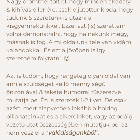
Nagy örömmel tölt el, hogy minden akadály
& kihívás ellenére, csak eljutottunk oda, hogy
tudunk & szeretünk is utazni a
kisgyermekünkkel. Ezzel azt (is) szerettem
volna demonstrálni, hogy ha nekünk megy,
másnak is fog. A mi oldalunk tele van vidám
kalandokkal. És ezt a jövőben is így
szeretném folytatni. 🙂
Azt is tudom, hogy rengeteg olyan oldal van,
ami a szülőséget kellő mennyiségű
öniróniával & fekete humorral fűszerezve
mutatja be. Én is szeretek 1-2 ilyet. De csak
azért, mert alapvetően inkább a boldog
pillanatainkat és a sikereinket, vagy az odáig
vezető utat összességében mutatjuk be, az
nem vesz el a “
valódiságunkból
”.