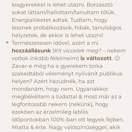
kisgyerekkel is lehet utazni. Borzasztó
sokat láttam/hallottam/tanultam tőlük.
Energialöketet adtak. Tudtam, hogy
lesznek próbálkozások, hibák, tanulságos
helyzetek, de akkor is lehet utazni!
Természetesen idővel, azért a mi
hozzáállásunk
(
Kit viccelek meg? – nekem
voltak inkább félelmeim
)
is változott
. 🙂
Zavar-e még ha a gyerekem torka
szakadtából véleményt nyilvánít publikus
helyen? Azért hazudnék, ha azt
mondanám, hogy nem. Ugyanakkor
megbékéltem a tudattal & most már az a
legfontosabb nekem (nekünk), hogy
ezekben az érzelmileg labilis
időpontokban 100%-ban ott legyek fejben.
Miatta & érte. Nagy valószínűséggel, akik