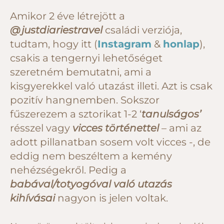
Amikor 2 éve létrejött a
@justdiariestravel
családi verziója,
tudtam, hogy itt (
Instagram
&
honlap
),
csakis a tengernyi lehetőséget
szeretném bemutatni, ami a
kisgyerekkel való utazást illeti. Azt is csak
pozitív hangnemben. Sokszor
fűszerezem a sztorikat 1-2 ‘
tanulságos’
résszel vagy
vicces történettel
– ami az
adott pillanatban sosem volt vicces -, de
eddig nem beszéltem a kemény
nehézségekről. Pedig a
babával/totyogóval való utazás
kihívásai
nagyon is jelen voltak.