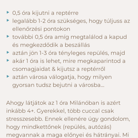
0,5 óra kijutni a reptérre
legalább 1-2 óra szükséges, hogy túljuss az
ellenőrzési pontokon
további 0,5 óra amíg megtalálod a kapud
és megkezdődik a beszállás
aztán jön 1-3 óra tényleges repülés, majd
akár 1 óra is lehet, mire megkaparintod a
csomagjaidat & kijutsz a reptérről
aztán városa válogatja, hogy milyen
gyorsan tudsz bejutni a városba…
Ahogy látjátok az 1 óra Milánóban is azért
inkább 4+. Gyerekkel, több cuccal csak
stresszesebb. Ennek ellenére úgy gondolom,
hogy mindkettőnek (repülés, autózás)
megvannak a maga előnyei és hátrányai. Mi