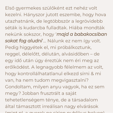
Első gyermekes szülőként ezt nehéz volt
kezelni. Hányszor jutott eszembe, hogy hova
utazhatnánk, de legtöbbször a legrövidebb
séták is kudarcba fulladtak. Hiába mondták
nekünk sokszor, hogy ‘
majd a babakocsiban
sokat fog aludni
’… Nálunk ez nem így volt.
Pedig higgyétek el, mi próbálkoztunk,
reggel, délelőtt, délután, alvásidőben – de
egy idő után úgy éreztük nem éri meg az
erőlködést. A legnagyobb félelmem az volt,
hogy kontrollálhatatlanul elkezd sírni & mi
van, ha nem tudom megvigasztalni?
Gondoltam, milyen anyu vagyok, ha ez sem
megy? Jobban frusztrált a saját
tehetetlenségem ténye, de a társadalom
által támasztott irreálisan nagy elvárások