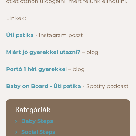
ötlet otthon üldögélni, mert félünk elindulni.
Linkek:
Úti patika
- Instagram poszt
Miért jó gyerekkel utazni?
– blog
Portó 1 hét gyerekkel
– blog
Baby on Board - Úti patika
- Spotify podcast
Kategóriák
Baby Steps
Social Steps