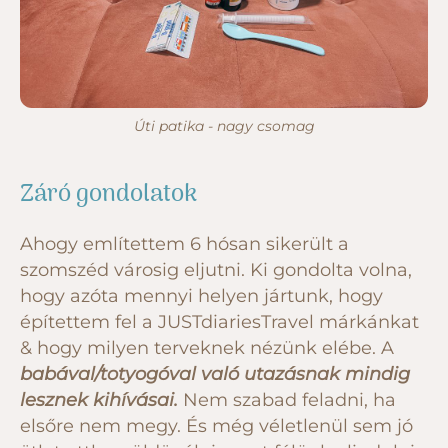
Úti patika - nagy csomag
Záró gondolatok
Ahogy említettem 6 hósan sikerült a
szomszéd városig eljutni. Ki gondolta volna,
hogy azóta mennyi helyen jártunk, hogy
építettem fel a JUSTdiariesTravel márkánkat
& hogy milyen terveknek nézünk elébe. A
babával/totyogóval való utazásnak mindig
lesznek kihívásai.
Nem szabad feladni, ha
elsőre nem megy. És még véletlenül sem jó