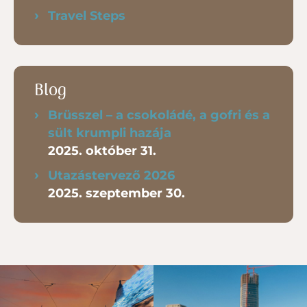
Travel Steps
Blog
Brüsszel – a csokoládé, a gofri és a
sült krumpli hazája
2025. október 31.
Utazástervező 2026
2025. szeptember 30.