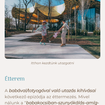
Itthon kezdtünk utazgatni
Étterem
A
babával/totyogóval való utazás kihívásai
következő epizódja az éttermezés. Mivel
nálunk a “
babakocsiban-szunyókálás-amíg-