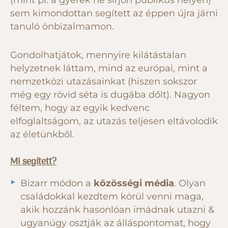
(mint pl. a gyerek ne sírjon publikus helyen)
sem kimondottan segített az éppen újra járni
tanuló önbizalmamon.
Gondolhatjátok, mennyire kilátástalan
helyzetnek láttam, mind az európai, mint a
nemzetközi utazásainkat (hiszen sokszor
még egy rövid séta is dugába dőlt). Nagyon
féltem, hogy az egyik kedvenc
elfoglaltságom, az utazás teljesen eltávolodik
az életünkből.
Mi segített?
Bizarr módon a
közösségi média
. Olyan
családokkal kezdtem körül venni maga,
akik hozzánk hasonlóan imádnak utazni &
ugyanúgy osztják az álláspontomat, hogy