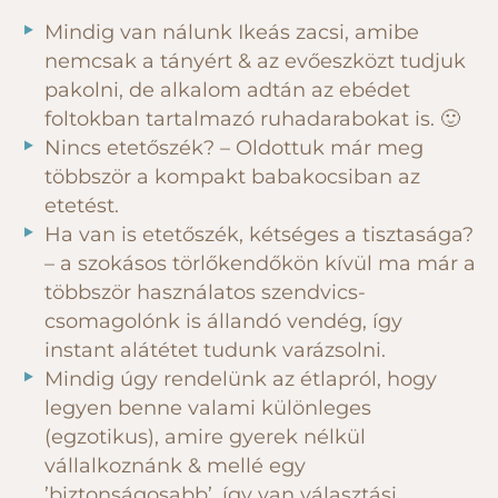
Mindig van nálunk Ikeás zacsi, amibe
nemcsak a tányért & az evőeszközt tudjuk
pakolni, de alkalom adtán az ebédet
foltokban tartalmazó ruhadarabokat is. 🙂
Nincs etetőszék? – Oldottuk már meg
többször a kompakt babakocsiban az
etetést.
Ha van is etetőszék, kétséges a tisztasága?
– a szokásos törlőkendőkön kívül ma már a
többször használatos szendvics-
csomagolónk is állandó vendég, így
instant alátétet tudunk varázsolni.
Mindig úgy rendelünk az étlapról, hogy
legyen benne valami különleges
(egzotikus), amire gyerek nélkül
vállalkoznánk & mellé egy
’biztonságosabb’, így van választási