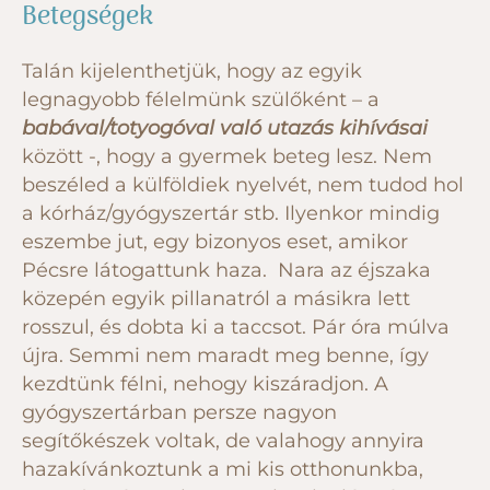
Betegségek
Talán kijelenthetjük, hogy az egyik
legnagyobb félelmünk szülőként – a
babával/totyogóval való utazás kihívásai
között -, hogy a gyermek beteg lesz. Nem
beszéled a külföldiek nyelvét, nem tudod hol
a kórház/gyógyszertár stb. Ilyenkor mindig
eszembe jut, egy bizonyos eset, amikor
Pécsre látogattunk haza. Nara az éjszaka
közepén egyik pillanatról a másikra lett
rosszul, és dobta ki a taccsot. Pár óra múlva
újra. Semmi nem maradt meg benne, így
kezdtünk félni, nehogy kiszáradjon. A
gyógyszertárban persze nagyon
segítőkészek voltak, de valahogy annyira
hazakívánkoztunk a mi kis otthonunkba,