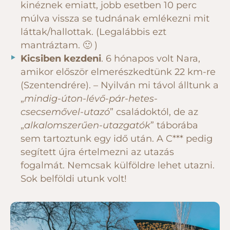
kinéznek emiatt, jobb esetben 10 perc
múlva vissza se tudnának emlékezni mit
láttak/hallottak. (Legalábbis ezt
mantráztam. 🙂 )
Kicsiben kezdeni
. 6 hónapos volt Nara,
amikor először elmerészkedtünk 22 km-re
(Szentendrére). – Nyilván mi távol álltunk a
„
mindig-úton-lévő-pár-hetes-
csecsemővel-utazó
” családoktól, de az
„
alkalomszerűen-utazgatók
” táborába
sem tartoztunk egy idő után. A C*** pedig
segített újra értelmezni az utazás
fogalmát. Nemcsak külföldre lehet utazni.
Sok belföldi utunk volt!