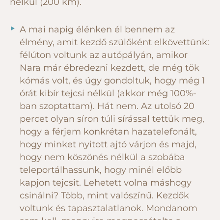
nélkül (200 km).
A mai napig élénken él bennem az
élmény, amit kezdő szülőként elkövettünk:
félúton voltunk az autópályán, amikor
Nara már ébredezni kezdett, de még tök
kómás volt, és úgy gondoltuk, hogy még 1
órát kibír tejcsi nélkül (akkor még 100%-
ban szoptattam). Hát nem. Az utolsó 20
percet olyan síron túli sírással tettük meg,
hogy a férjem konkrétan hazatelefonált,
hogy minket nyitott ajtó várjon és majd,
hogy nem köszönés nélkül a szobába
teleportálhassunk, hogy minél előbb
kapjon tejcsit. Lehetett volna máshogy
csinálni? Több, mint valószínű. Kezdők
voltunk és tapasztalatlanok. Mondanom