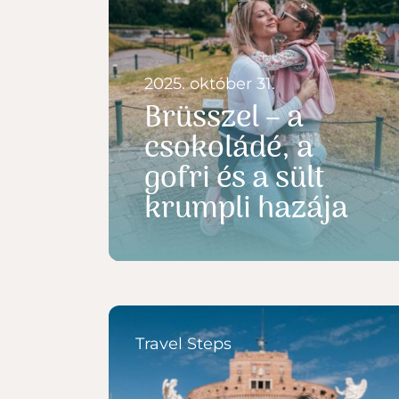
2025. október 31.
Brüsszel – a
csokoládé, a
gofri és a sült
krumpli hazája
Travel Steps