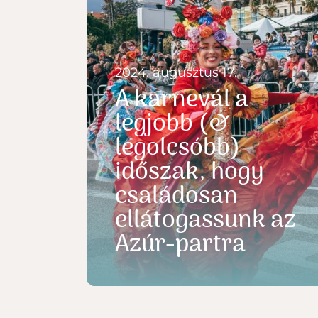
2024. augusztus 17.
A karnevál a
legjobb (&
legolcsóbb)
időszak, hogy
családosan
ellátogassunk az
Azúr-partra