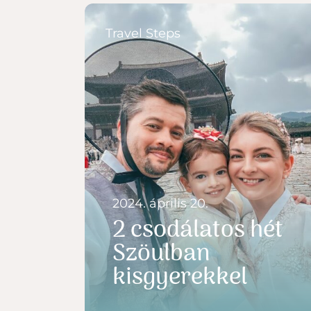
Travel Steps
2024. április 20.
2 csodálatos hét
Szöulban
kisgyerekkel