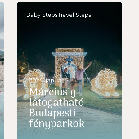
Baby Steps
Travel Steps
2024. január 5.
Márciusig
látogatható
Budapesti
fényparkok