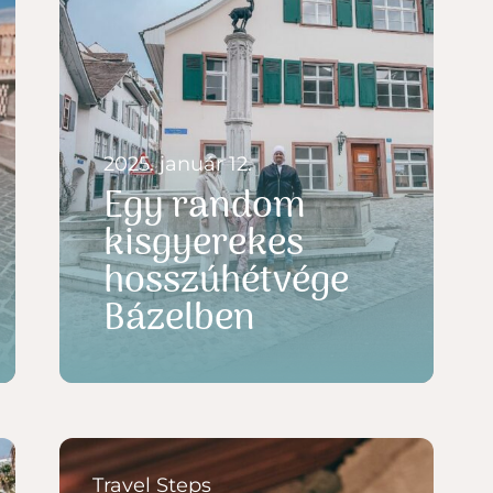
2025. január 12.
Egy random
kisgyerekes
hosszúhétvége
Bázelben
Travel Steps