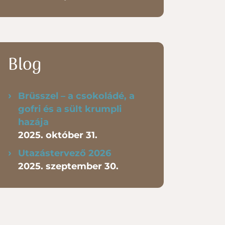
Blog
Brüsszel – a csokoládé, a
gofri és a sült krumpli
hazája
2025. október 31.
Utazástervező 2026
2025. szeptember 30.