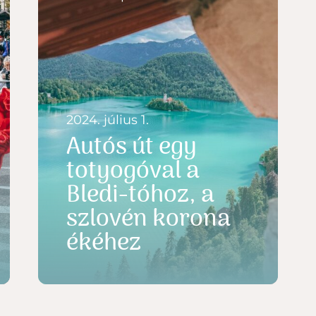
2024. július 1.
Autós út egy
totyogóval a
Bledi-tóhoz, a
szlovén korona
ékéhez