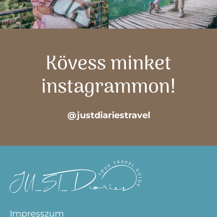
Kövess minket
instagrammon!
@justdiariestravel
Impresszum