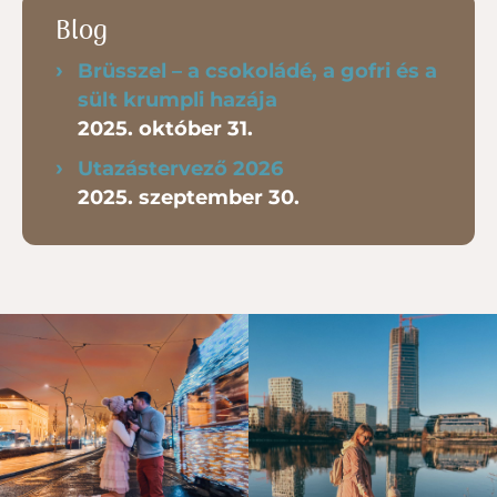
Blog
Brüsszel – a csokoládé, a gofri és a
sült krumpli hazája
2025. október 31.
Utazástervező 2026
2025. szeptember 30.